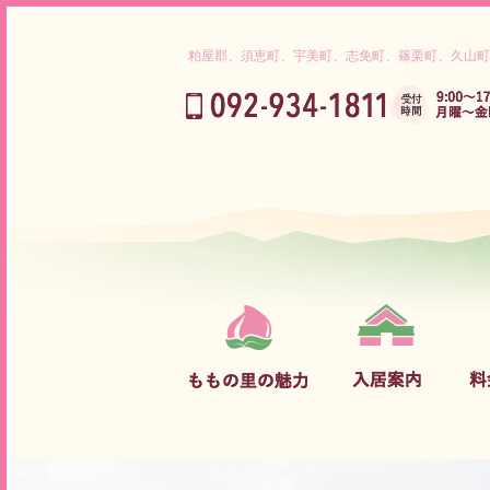
粕屋郡、須恵町、宇美町、志免町、篠栗町、久山町
ご挨拶
入居までの流れ
介護保険対象内サービス料金
理念
ご利用対象者
グループホーム サービス料金
ももの里だから出来ること
守っていただきたいこと
介護サービス内容