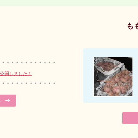
せ
も
公開しました！
へ