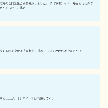
の方の合同誕生会を開催致しました。 私（筆者）も１１月生まれなので
せんでした～。残念
冷えるので夕食は「肉蕎麦」 温かいツユをかければできあがり。
りましたが、オシロイバナは花盛りです。