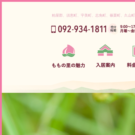
粕屋郡、須恵町、宇美町、志免町、篠栗町、久山町
ご挨拶
入居までの流れ
介護保険対象内サービス料金
理念
ご利用対象者
グループホーム サービス料金
ももの里だから出来ること
守っていただきたいこと
介護サービス内容