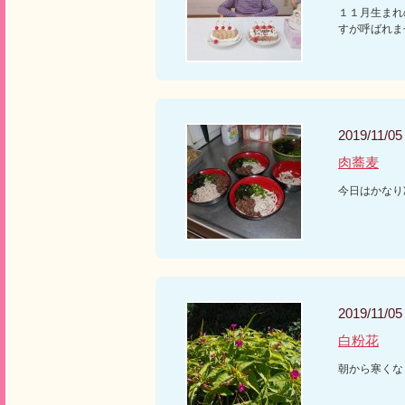
１１月生まれ
すが呼ばれま
2019/11/05
肉蕎麦
今日はかなり
2019/11/05
白粉花
朝から寒くな