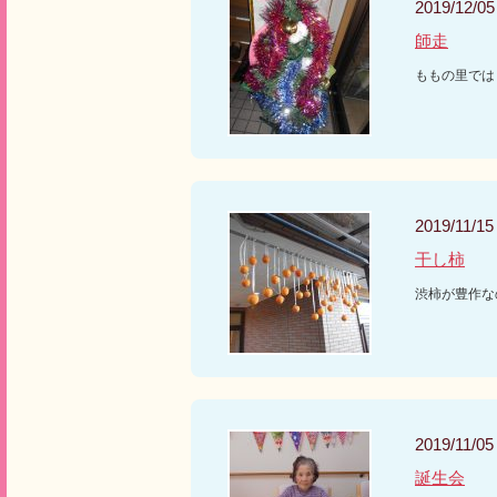
2019/12/05
師走
ももの里では
2019/11/15
干し柿
渋柿が豊作な
2019/11/05
誕生会