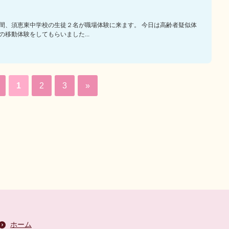
間、須恵東中学校の生徒２名が職場体験に来ます。 今日は高齢者疑似体
の移動体験をしてもらいました...
1
2
3
»
ホーム