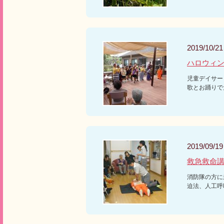
2019/10/21
ハロウィ
児童デイサー
歌とお踊りで
2019/09/19
救急救命
消防隊の方に
迫法、人工呼