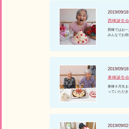
2019/09/18
西棟誕生
西棟ではお一
みんなでお祝
2019/09/18
東棟誕生
東棟９月生ま
っていただき
2019/09/02