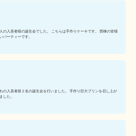
会
人の入居者様の誕生会でした。 こちらは手作りケーキです。 西棟の皆様
いパーティーです。
会
れの入居者様２名の誕生会を行いました。 手作り巨大プリンを召し上が
ました。