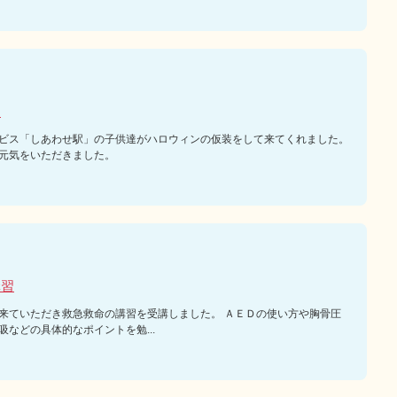
ン
ビス「しあわせ駅」の子供達がハロウィンの仮装をして来てくれました。
元気をいただきました。
講習
来ていただき救急救命の講習を受講しました。 ＡＥＤの使い方や胸骨圧
吸などの具体的なポイントを勉...