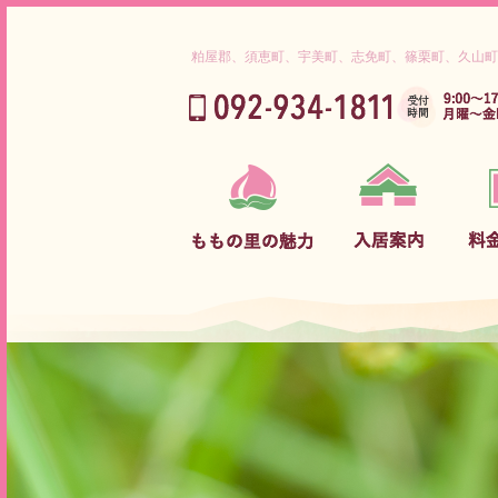
粕屋郡、須恵町、宇美町、志免町、篠栗町、久山町
ご挨拶
入居までの流れ
介護保険対象内サービス料金
理念
ご利用対象者
グループホーム サービス料金
ももの里だから出来ること
守っていただきたいこと
介護サービス内容