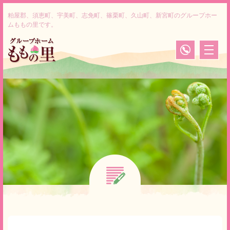
粕屋郡、須恵町、宇美町、志免町、篠栗町、久山町、新宮町のグループホー
ムももの里です。