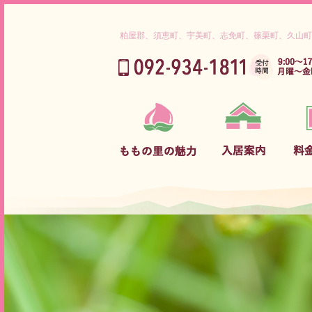
粕屋郡、須恵町、宇美町、志免町、篠栗町、久山町
ご挨拶
入居までの流れ
介護保険対象内サービス料金
理念
ご利用対象者
グループホーム サービス料金
ももの里だから出来ること
守っていただきたいこと
介護サービス内容