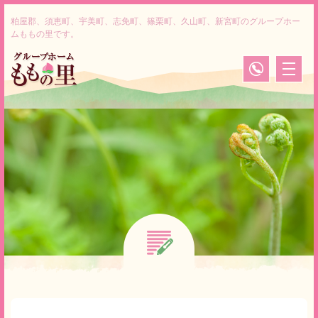
粕屋郡、須恵町、宇美町、志免町、篠栗町、久山町、新宮町のグループホー
ムももの里です。