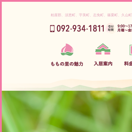
粕屋郡、須恵町、宇美町、志免町、篠栗町、久山町
ご挨拶
入居までの流れ
介護保険対象内サービス料金
理念
ご利用対象者
グループホーム サービス料金
ももの里だから出来ること
守っていただきたいこと
介護サービス内容